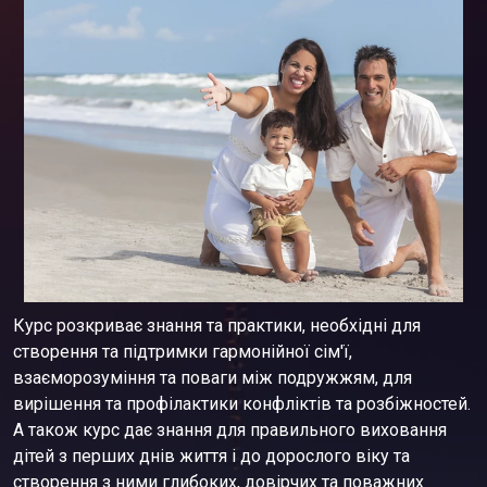
Курс розкриває знання та практики, необхідні для
створення та підтримки гармонійної сім'ї,
взаєморозуміння та поваги між подружжям, для
вирішення та профілактики конфліктів та розбіжностей.
А також курс дає знання для правильного виховання
дітей з перших днів життя і до дорослого віку та
створення з ними глибоких, довірчих та поважних