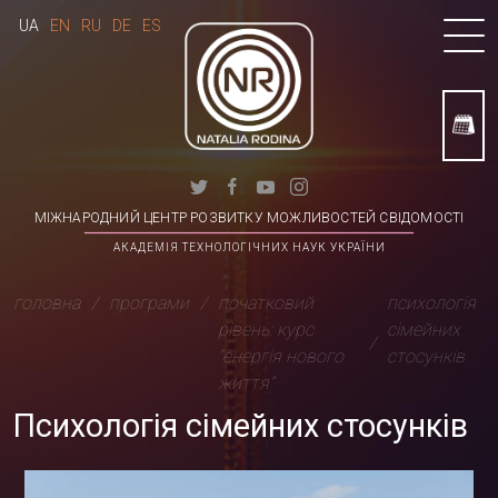
UA
EN
RU
DE
ES
МІЖНАРОДНИЙ ЦЕНТР РОЗВИТКУ МОЖЛИВОСТЕЙ СВІДОМОСТІ
АКАДЕМІЯ ТЕХНОЛОГІЧНИХ НАУК УКРАЇНИ
головна
програми
початковий
психологія
рівень: курс
сімейних
"енергія нового
стосунків
життя"
Психологія сімейних стосунків