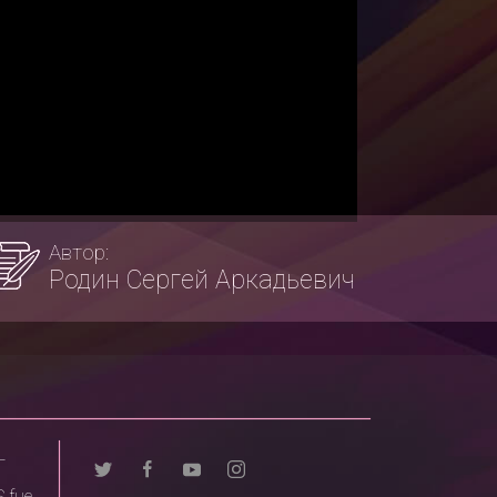
Автор:
Родин Сергей Аркадьевич
L
 fue