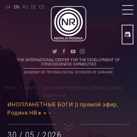
UA
EN
RU
DE
ES
THE INTERNATIONAL CENTER FOR THE DEVELOPMENT OF
CONSCIOUSNESS CAPABILITIES
ACADEMY OF TECHNOLOGICAL SCIENCES OF UKRAINE
home
video
инопланетные боги || прямой эфир,
родина нв
ИНОПЛАНЕТНЫЕ БОГИ || прямой эфир,
Родина НВ
30 / 05 / 2026