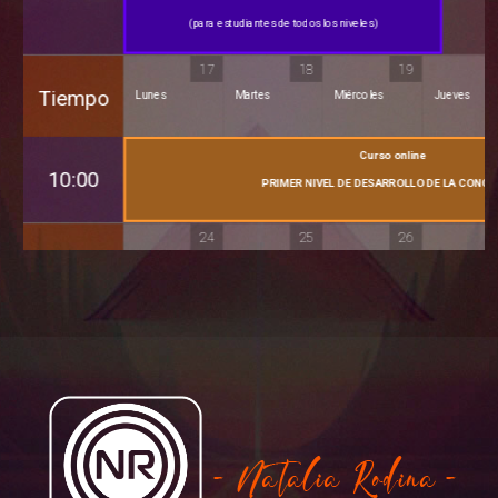
(para estudiantes de todos los niveles)
17
18
19
Tiempo
Lunes
Martes
Miércoles
Jueves
Curso online
10:00
PRIMER NIVEL DE DESARROLLO DE LA CONCI
24
25
26
Tiempo
Lunes
Martes
Miércoles
Jueves
31
01
02
Tiempo
Lunes
Martes
Miércoles
Jueves