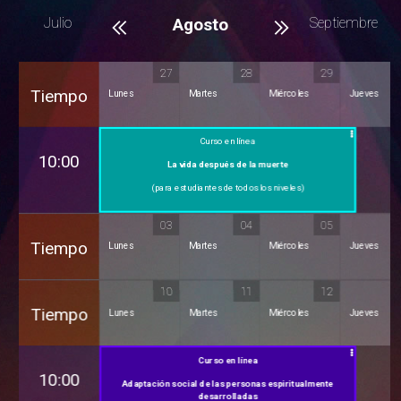
Julio
Agosto
Septiembre
27
28
29
Tiempo
Lunes
Martes
Miércoles
Jueves
Curso en línea
10:00
La vida después de la muerte
(para estudiantes de todos los niveles)
03
04
05
Tiempo
Lunes
Martes
Miércoles
Jueves
10
11
12
Tiempo
Lunes
Martes
Miércoles
Jueves
Curso en línea
10:00
Adaptación social de las personas espiritualmente
desarrolladas