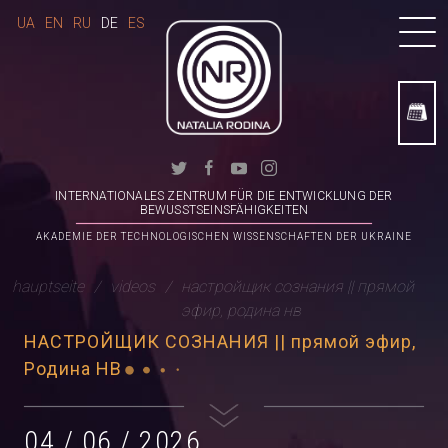
UA
EN
RU
DE
ES
INTERNATIONALES ZENTRUM FÜR DIE ENTWICKLUNG DER
BEWUSSTSEINSFÄHIGKEITEN
AKADEMIE DER TECHNOLOGISCHEN WISSENSCHAFTEN DER UKRAINE
hauptseite
videos
настройщик сознания || прямой
эфир, родина нв
НАСТРОЙЩИК СОЗНАНИЯ || прямой эфир,
Родина НВ
04 / 06 / 2026