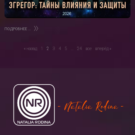
ПОДРОБНЕЕ ...
« назад
1
2
3
4
5
...
24
все
вперёд »