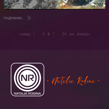
ПОДРОБНЕЕ ...
« назад
1
...
5
6
7
...
24
все
вперёд »