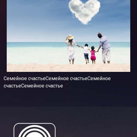
Семейное счастьеСемейное счастьеСемейное
счастьеСемейное счастье