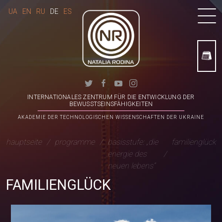
UA
EN
RU
DE
ES
INTERNATIONALES ZENTRUM FÜR DIE ENTWICKLUNG DER
BEWUSSTSEINSFÄHIGKEITEN
AKADEMIE DER TECHNOLOGISCHEN WISSENSCHAFTEN DER UKRAINE
hauptseite
programme
basisstufe: „die
familienglück
energie des
neuen lebens“
FAMILIENGLÜCK