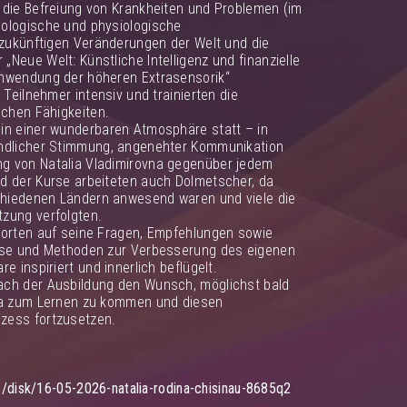
 die Befreiung von Krankheiten und Problemen (im
ologische und physiologische
e zukünftigen Veränderungen der Welt und die
Neue Welt: Künstliche Intelligenz und finanzielle
Anwendung der höheren Extrasensorik“
 Teilnehmer intensiv und trainierten die
schen Fähigkeiten.
in einer wunderbaren Atmosphäre statt – in
undlicher Stimmung, angenehter Kommunikation
g von Natalia Vladimirovna gegenüber jedem
d der Kurse arbeiteten auch Dolmetscher, da
hiedenen Ländern anwesend waren und viele die
zung verfolgten.
worten auf seine Fragen, Empfehlungen sowie
isse und Methoden zur Verbesserung des eigenen
e inspiriert und innerlich beflügelt.
ach der Ausbildung den Wunsch, möglichst bald
vna zum Lernen zu kommen und diesen
zess fortzusetzen.
ro/disk/16-05-2026-natalia-rodina-chisinau-8685q2