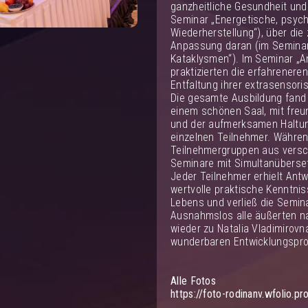
ganzheitliche Gesundheit und
Seminar „Energetische, psych
Wiederherstellung“), über di
Anpassung daran (im Seminar „
Kataklysmen“). Im Seminar „
praktizierten die erfahreneren
Entfaltung ihrer extrasensori
Die gesamte Ausbildung fand 
einem schönen Saal, mit fre
und der aufmerksamen Haltun
einzelnen Teilnehmer. Währen
Teilnehmergruppen aus versc
Seminare mit Simultanüberset
Jeder Teilnehmer erhielt Ant
wertvolle praktische Kenntn
Lebens und verließ die Seminar
Ausnahmslos alle äußerten n
wieder zu Natalia Vladimiro
wunderbaren Entwicklungspro
Alle Fotos
https://foto-rodinanv.wfolio.p