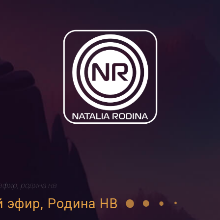
эфир, родина нв
й эфир, Родина НВ